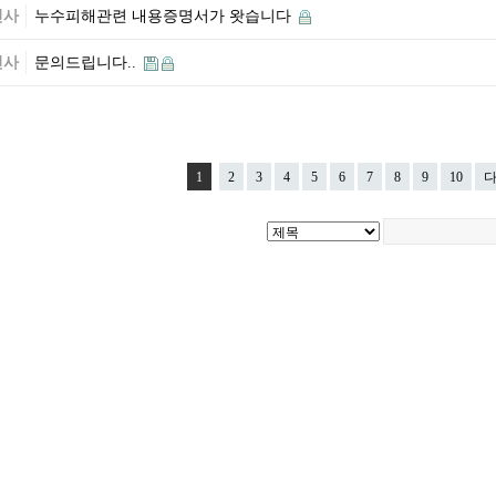
민사
누수피해관련 내용증명서가 왓습니다
민사
문의드립니다..
1
2
3
4
5
6
7
8
9
10