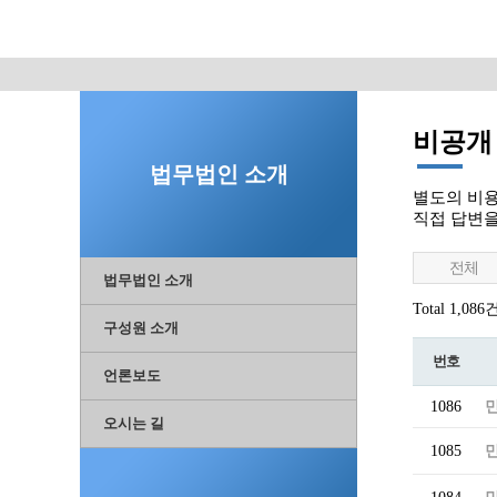
비공개
법무법인 소개
별도의 비용
직접 답변
전체
법무법인 소개
Total 1,086
구성원 소개
번호
언론보도
1086
오시는 길
1085