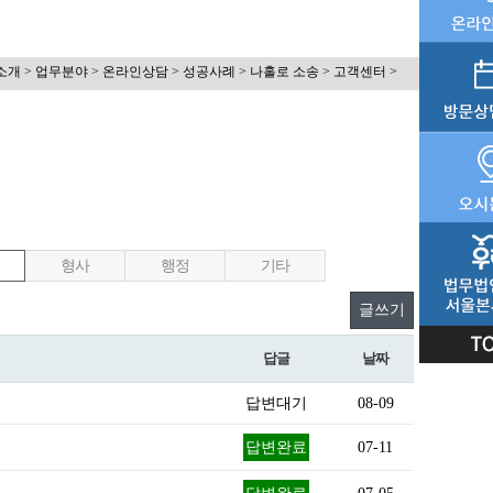
소개 > 업무분야 > 온라인상담 > 성공사례 > 나홀로 소송 > 고객센터 >
내
형사
행정
기타
글쓰기
답글
날짜
답변대기
08-09
답변완료
07-11