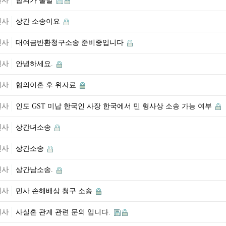
민사
합의가 불발
민사
상간 소송이요
민사
대여금반환청구소송 준비중입니다
민사
안녕하세요.
민사
협의이혼 후 위자료
민사
인도 GST 미납 한국인 사장 한국에서 민 형사상 소송 가능 여부
민사
상간녀소송
민사
상간소송
민사
상간남소송.
민사
민사 손해배상 청구 소송
민사
사실혼 관계 관련 문의 입니다.