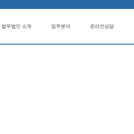
법무법인 소개
업무분야
온라인상담
개업무분야온라
객센터