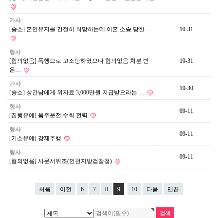
가사
[승소] 혼인유지를 간절히 희망하는데 이혼 소송 당한 …
10-31
형사
[혐의없음] 폭행으로 고소당하였으나 혐의없음 처분 받
10-31
은…
가사
10-30
[승소] 상간남에게 위자료 3,000만원 지급받으라는 …
형사
09-11
[집행유예] 음주운전 수회 전력
형사
09-11
[기소유예] 강제추행
형사
09-11
[혐의없음] 사문서위조(인천지방검찰청)
처음
이전
6
7
8
9
10
다음
맨끝