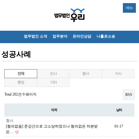
메뉴
법무법인 소개
업무분야
온라인상담
나홀로소송
성공사례
전체
민사
형사
가사
행정
기타
Total 202건
9 페이지
RSS
제목
날짜
형사
[혐의없음] 준강간으로 고소당하였으나 혐의없은 처분받
01-17
은…