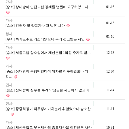
가사
[승소] 상대방이 면접교섭 강제를 법원에 요구하였으나 …
01-16
가사
01-15
[승소] 친권자 및 양육자 변경 받은 사안
형사
01-10
[무죄] 특가도주로 기소되었으나 무죄 선고받은 사안
가사
[승소] 서울고법 항소심에서 재산분할 1억원 추가로 받…
12-13
가사
[승소] 상대방이 폭행당했다며 위자료 청구하였으나 기
12-04
각…
민사
[승소] 상대방이 꼼수를 부려 약정금을 지급하지 않으려…
11-14
민사
[승소] 종중회장이 직무정지가처분에 휘말렸으나 승소한
11-11
…
가사
[승소] 재산분할로 부부재산의 중요재산을 이전받은 사안
10-31