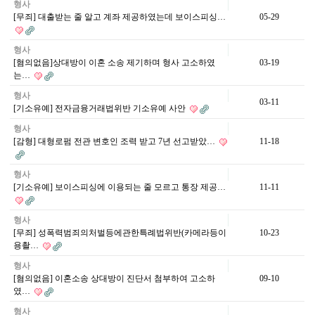
형사
[무죄] 대출받는 줄 알고 계좌 제공하였는데 보이스피싱…
05-29
형사
[혐의없음]상대방이 이혼 소송 제기하며 형사 고소하였
03-19
는…
형사
03-11
[기소유예] 전자금융거래법위반 기소유예 사안
형사
[감형] 대형로펌 전관 변호인 조력 받고 7년 선고받았…
11-18
형사
[기소유예] 보이스피싱에 이용되는 줄 모르고 통장 제공…
11-11
형사
[무죄] 성폭력범죄의처벌등에관한특례법위반(카메라등이
10-23
용촬…
형사
[혐의없음] 이혼소송 상대방이 진단서 첨부하여 고소하
09-10
였…
형사