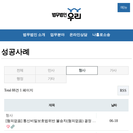
메뉴
법무법인 소개
업무분야
온라인상담
나홀로소송
성공사례
전체
민사
형사
가사
행정
기타
Total 88건
1 페이지
RSS
제목
날짜
형사
[혐의없음] 통신비밀보호법위반 불송치(혐의없음) 결정 …
06-18