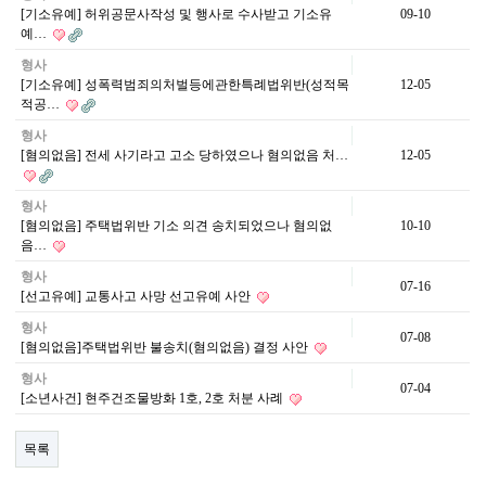
[기소유예] 허위공문사작성 및 행사로 수사받고 기소유
09-10
예…
형사
[기소유예] 성폭력범죄의처벌등에관한특례법위반(성적목
12-05
적공…
형사
[혐의없음] 전세 사기라고 고소 당하였으나 혐의없음 처…
12-05
형사
[혐의없음] 주택법위반 기소 의견 송치되었으나 혐의없
10-10
음…
형사
07-16
[선고유예] 교통사고 사망 선고유예 사안
형사
07-08
[혐의없음]주택법위반 불송치(혐의없음) 결정 사안
형사
07-04
[소년사건] 현주건조물방화 1호, 2호 처분 사례
목록