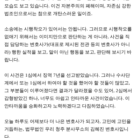
모습도 보고 있습니다
.
이건 자본주의의 폐해이며
,
자존심 강한
법조인으로서는 참으로 개탄스러운 일이죠
.
소송에는 시행착오가 있어서는 안됩니다
.
그러므로 시행착오를
없애기 위해서는 이미지만으로 판단하는 게 아니라
,
사건을 직
접 담당하는 변호사가
(
대표로 제시된 전관 등의 변호사가 아니
라
)
행한 실적을 보고
,
말이 아닌 행동을 보고
,
판단해 보시기 바
랍니다
.
이 사건은
1
심에서 징역
7
년을 선고받았습니다
.
그러나 수사단
계에서 또는
1
심에서 하여야 할 것을 했어야 할 것들이 많았고
,
그 부분들이 이루어졌다면 결과가 달라졌을 수도 있어
, 2
심에서
감형받았긴 하나
,
너무도 아쉽고 안타까운 사건이었습니다
.
이
안타까움을 승화하고자 노력하겠다고 다짐하였습니다
.
오늘 하루도 어제보다 더 나은 변호사가 되고자
,
고민에 고민을
거듭하는
,
법무법인 우리 청주 분사무소의 김혜진 변호사입니
다
.