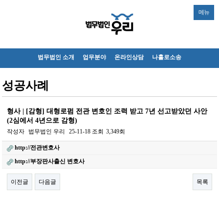
메뉴
법무법인 소개
업무분야
온라인상담
나홀로소송
성공사례
형사 | [감형] 대형로펌 전관 변호인 조력 받고 7년 선고받았던 사안
(2심에서 4년으로 감형)
작성자
법무법인 우리
25-11-18
조회
3,349회
http://전관변호사
http://부장판사출신 변호사
이전글
다음글
목록
본문