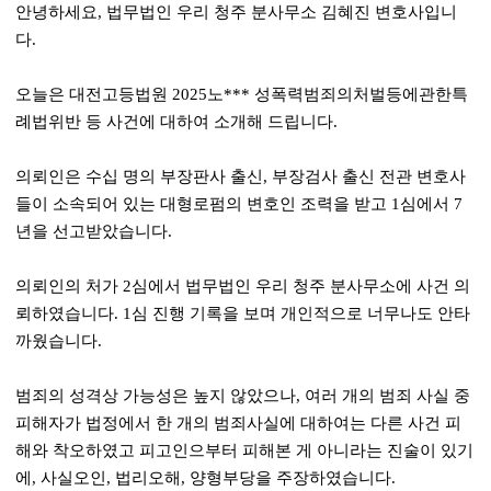
안녕하세요
,
법무법인 우리 청주 분사무소 김혜진 변호사입니
다
.
오늘은 대전고등법원
2025
노
***
성폭력범죄의처벌등에관한특
례법위반 등 사건에 대하여 소개해 드립니다
.
의뢰인은 수십 명의 부장판사 출신
,
부장검사 출신 전관 변호사
들이 소속되어 있는 대형로펌의 변호인 조력을 받고
1
심에서
7
년을 선고받았습니다
.
의뢰인의 처가
2
심에서 법무법인 우리 청주 분사무소에 사건 의
뢰하였습니다
. 1
심 진행 기록을 보며 개인적으로 너무나도 안타
까웠습니다
.
범죄의 성격상 가능성은 높지 않았으나
,
여러 개의 범죄 사실 중
피해자가 법정에서 한 개의 범죄사실에 대하여는 다른 사건 피
해와 착오하였고 피고인으부터 피해본 게 아니라는 진술이 있기
에
,
사실오인
,
법리오해
,
양형부당을 주장하였습니다
.