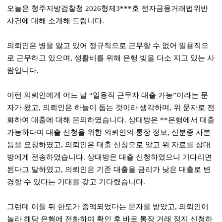
오늘은 청주지방검찰청
2026
형제
3***
호 전자금융거래법위반
사건에 대해 소개해 드립니다
.
의뢰인은 병을 앓고 있어 정규직으로 근무할 수 없어 일용직으
로 근무하고 있으며
,
생활비를 위해 은행 빚을 다소 지고 있는 사
람입니다
.
이런 의뢰인에게 어느 날
“
일용직 근무자 대출 가능
”
이라는 문
자가 왔고
,
의뢰인은 하늘이 돕는 것이라 생각하며
,
위 문자로 전
화하여 대출에 대해 문의하였습니다
.
상대방은
**
은행에서 대출
가능하다며 대출 신청을 위한 의뢰인의 통장 정보
,
신분증 사본
등을 요청하였고
,
의뢰인은 대출 신청으로 알고 위 자료를 상대
방에게 전송하였습니다
.
상대방은 대출 신청하였으니 기다리면
된다고 말하였고
,
의뢰인은 기존 대출을 금리가 낮은 대출로 변
경할 수 있다는 기대를 갖고 기다렸습니다
.
그런데 이틀 뒤 한도가 증액되었다는 문자를 받았고
,
의뢰인이
놀라 해당 은행에 전화하여 확인 후 바로 통장 거래 정지 신청하